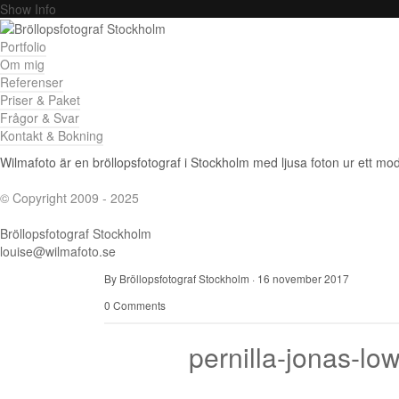
Show Info
Portfolio
Om mig
Referenser
Priser & Paket
Frågor & Svar
Kontakt & Bokning
Wilmafoto är en bröllopsfotograf i Stockholm med ljusa foton ur ett mode
© Copyright 2009 - 2025
Bröllopsfotograf Stockholm
louise@wilmafoto.se
By Bröllopsfotograf Stockholm
·
16 november 2017
0 Comments
pernilla-jonas-lo