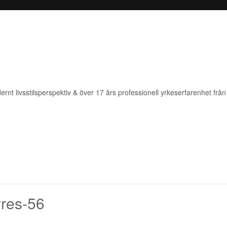
rnt livsstilsperspektiv & över 17 års professionell yrkeserfarenhet från 
wres-56