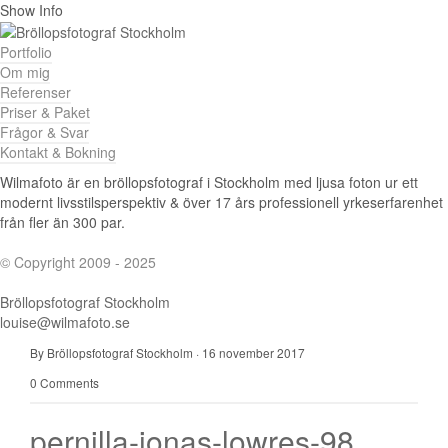
Show Info
Portfolio
Om mig
Referenser
Priser & Paket
Frågor & Svar
Kontakt & Bokning
Wilmafoto är en bröllopsfotograf i Stockholm med ljusa foton ur ett
modernt livsstilsperspektiv & över 17 års professionell yrkeserfarenhet
från fler än 300 par.
© Copyright 2009 - 2025
Bröllopsfotograf Stockholm
louise@wilmafoto.se
By Bröllopsfotograf Stockholm
·
16 november 2017
0 Comments
pernilla-jonas-lowres-98