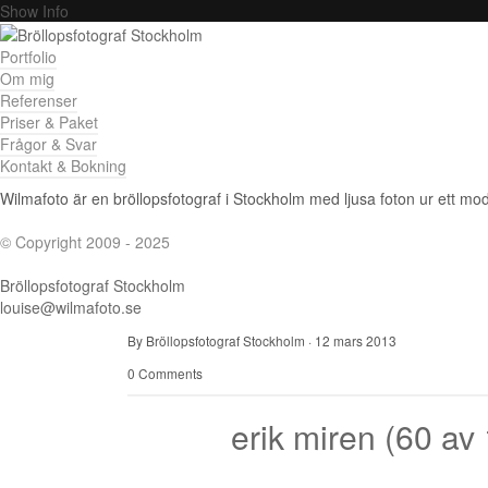
Show Info
Portfolio
Om mig
Referenser
Priser & Paket
Frågor & Svar
Kontakt & Bokning
Wilmafoto är en bröllopsfotograf i Stockholm med ljusa foton ur ett mode
© Copyright 2009 - 2025
Bröllopsfotograf Stockholm
louise@wilmafoto.se
By Bröllopsfotograf Stockholm
·
12 mars 2013
0 Comments
erik miren (60 av