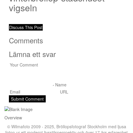
vigseln
Discuss This Post
Comments
Lämna ett svar
Overview
© Wilmafoto 2009 - 2025,
Bröllopsfotograf Stockholm
med ljusa
foton ur ett modernt livsstilsperspektiv och över 17 års erfarenhet