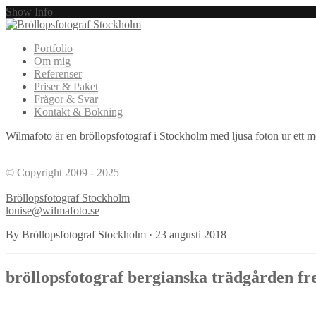
Show Info
Portfolio
Om mig
Referenser
Priser & Paket
Frågor & Svar
Kontakt & Bokning
Wilmafoto är en bröllopsfotograf i Stockholm med ljusa foton ur ett mod
© Copyright 2009 - 2025
Bröllopsfotograf Stockholm
louise@wilmafoto.se
By Bröllopsfotograf Stockholm
·
23 augusti 2018
bröllopsfotograf bergianska trädgården fre