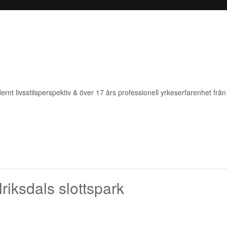
rnt livsstilsperspektiv & över 17 års professionell yrkeserfarenhet från 
lriksdals slottspark