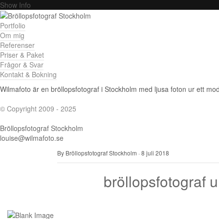
Show Info
Portfolio
Om mig
Referenser
Priser & Paket
Frågor & Svar
Kontakt & Bokning
Wilmafoto är en bröllopsfotograf i Stockholm med ljusa foton ur ett mode
© Copyright 2009 - 2025
Bröllopsfotograf Stockholm
louise@wilmafoto.se
By Bröllopsfotograf Stockholm
·
8 juli 2018
bröllopsfotograf u