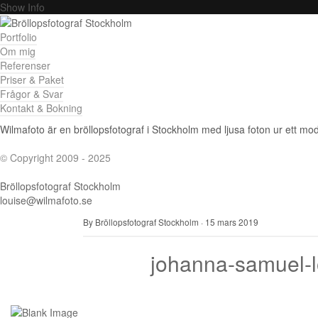
Show Info
Portfolio
Om mig
Referenser
Priser & Paket
Frågor & Svar
Kontakt & Bokning
Wilmafoto är en bröllopsfotograf i Stockholm med ljusa foton ur ett mode
© Copyright 2009 - 2025
Bröllopsfotograf Stockholm
louise@wilmafoto.se
By Bröllopsfotograf Stockholm
·
15 mars 2019
johanna-samuel-