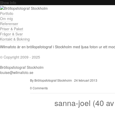
Show Info
Portfolio
Om mig
Referenser
Priser & Paket
Frågor & Svar
Kontakt & Bokning
Wilmafoto är en bröllopsfotograf i Stockholm med ljusa foton ur ett mode
© Copyright 2009 - 2025
Bröllopsfotograf Stockholm
louise@wilmafoto.se
By Bröllopsfotograf Stockholm
·
24 februari 2013
0 Comments
sanna-joel (40 av