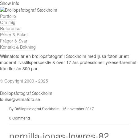
Show Info
Portfolio
Om mig
Referenser
Priser & Paket
Frågor & Svar
Kontakt & Bokning
Wilmafoto är en bröllopsfotograf i Stockholm med ljusa foton ur ett
modernt livsstilsperspektiv & över 17 års professionell yrkeserfarenhet
från fler än 300 par.
© Copyright 2009 - 2025
Bröllopsfotograf Stockholm
louise@wilmafoto.se
By Bröllopsfotograf Stockholm
·
16 november 2017
0 Comments
pernilla-jonas-lowres-82