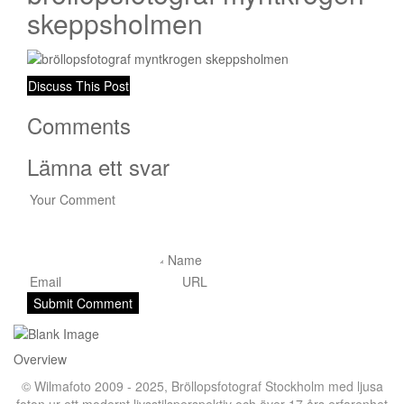
skeppsholmen
Discuss This Post
Comments
Lämna ett svar
Overview
© Wilmafoto 2009 - 2025,
Bröllopsfotograf Stockholm
med ljusa
foton ur ett modernt livsstilsperspektiv och över 17 års erfarenhet