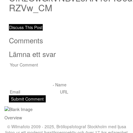
RZVw_CM
Discuss This Post
Comments
Lämna ett svar
Overview
© Wilmafoto 2009 - 2025,
Bröllopsfotograf Stockholm
med ljusa
foton ur ett modernt livsstilsperspektiv och över 17 års erfarenhet