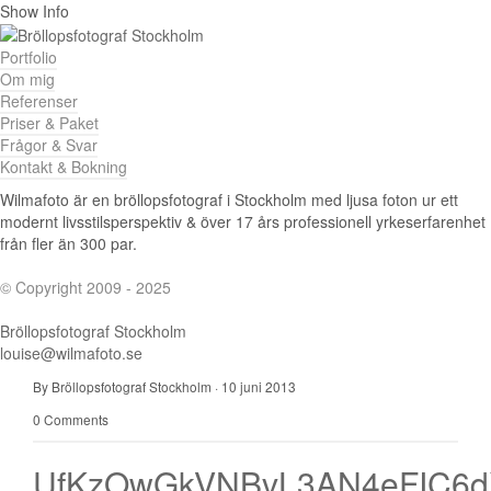
Show Info
Portfolio
Om mig
Referenser
Priser & Paket
Frågor & Svar
Kontakt & Bokning
Wilmafoto är en bröllopsfotograf i Stockholm med ljusa foton ur ett
modernt livsstilsperspektiv & över 17 års professionell yrkeserfarenhet
från fler än 300 par.
© Copyright 2009 - 2025
Bröllopsfotograf Stockholm
louise@wilmafoto.se
By Bröllopsfotograf Stockholm
·
10 juni 2013
0 Comments
UfKzOwGkVNBvL3AN4eFIC6d