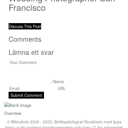
Francisco
Discuss This Post
Comments
Lämna ett svar
Overview
© Wilmafoto 2009 - 2025,
Bröllopsfotograf Stockholm
med ljusa
foton ur ett modernt livsstilsperspektiv och över 17 års erfarenhet