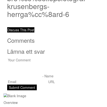
krusenbergs-
herrga%cc%8ard-6
Discuss This Post
Comments
Lämna ett svar
Overview