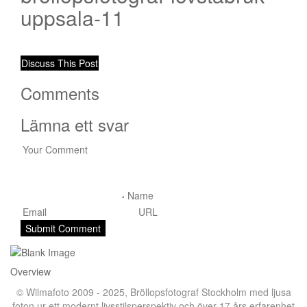
uppsala-11
Discuss This Post
Comments
Lämna ett svar
Overview
© Wilmafoto 2009 - 2025,
Bröllopsfotograf Stockholm
med ljusa
foton ur ett modernt livsstilsperspektiv och över 17 års erfarenhet