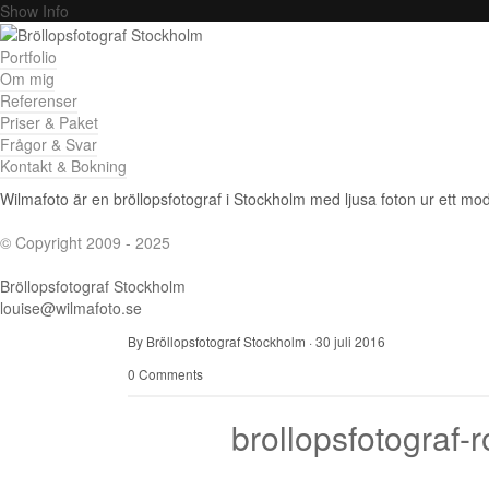
Show Info
Portfolio
Om mig
Referenser
Priser & Paket
Frågor & Svar
Kontakt & Bokning
Wilmafoto är en bröllopsfotograf i Stockholm med ljusa foton ur ett mode
© Copyright 2009 - 2025
Bröllopsfotograf Stockholm
louise@wilmafoto.se
By Bröllopsfotograf Stockholm
·
30 juli 2016
0 Comments
brollopsfotograf-