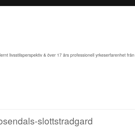
rnt livsstilsperspektiv & över 17 års professionell yrkeserfarenhet från 
rosendals-slottstradgard