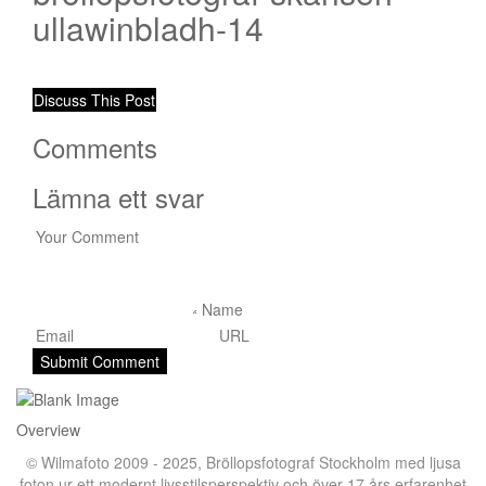
ullawinbladh-14
Discuss This Post
Comments
Lämna ett svar
Overview
© Wilmafoto 2009 - 2025,
Bröllopsfotograf Stockholm
med ljusa
foton ur ett modernt livsstilsperspektiv och över 17 års erfarenhet