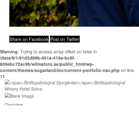
Share on Facebook
Post on Twitter
Warning
: Trying to access array offset on false in
/data/9/1/91d2d89b-061a-419a-bc8f-
609ebc72ac9b/wilmafoto.se/public_html/wp-
content/themes/sugarland/inc/content-portfolio-nav.php
on line
11
Overview
© Wilmafoto 2009 - 2025,
Bröllopsfotograf Stockholm
med ljusa
foton ur ett modernt livsstilsperspektiv och över 17 års erfarenhet
från fler än 300 bröllopspar.