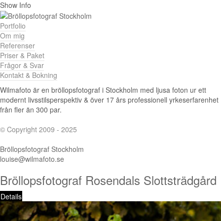
Show Info
Portfolio
Om mig
Referenser
Priser & Paket
Frågor & Svar
Kontakt & Bokning
Wilmafoto är en bröllopsfotograf i Stockholm med ljusa foton ur ett
modernt livsstilsperspektiv & över 17 års professionell yrkeserfarenhet
från fler än 300 par.
© Copyright 2009 - 2025
Bröllopsfotograf Stockholm
louise@wilmafoto.se
Bröllopsfotograf Rosendals Slottsträdgård
Details