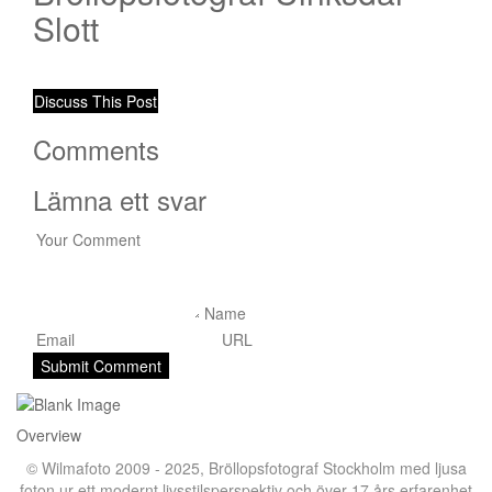
Slott
Discuss This Post
Comments
Lämna ett svar
Overview
© Wilmafoto 2009 - 2025,
Bröllopsfotograf Stockholm
med ljusa
foton ur ett modernt livsstilsperspektiv och över 17 års erfarenhet