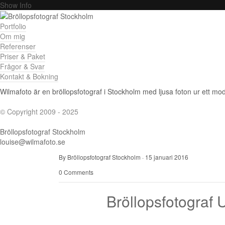
Show Info
Portfolio
Om mig
Referenser
Priser & Paket
Frågor & Svar
Kontakt & Bokning
Wilmafoto är en bröllopsfotograf i Stockholm med ljusa foton ur ett mode
© Copyright 2009 - 2025
Bröllopsfotograf Stockholm
louise@wilmafoto.se
By Bröllopsfotograf Stockholm
·
15 januari 2016
0 Comments
Bröllopsfotograf U