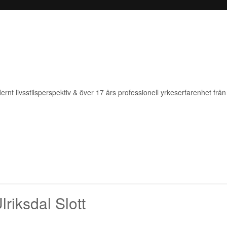
rnt livsstilsperspektiv & över 17 års professionell yrkeserfarenhet från 
lriksdal Slott