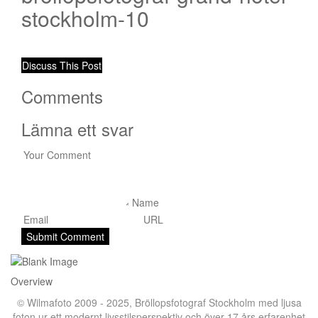
stockholm-10
Discuss This Post
Comments
Lämna ett svar
Overview
© Wilmafoto 2009 - 2025,
Bröllopsfotograf Stockholm
med ljusa
foton ur ett modernt livsstilsperspektiv och över 17 års erfarenhet