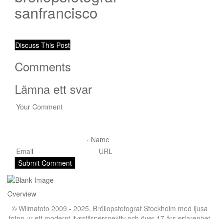
sanfrancisco
Discuss This Post
Comments
Lämna ett svar
Overview
© Wilmafoto 2009 - 2025,
Bröllopsfotograf Stockholm
med ljusa
foton ur ett modernt livsstilsperspektiv och över 17 års erfarenhet